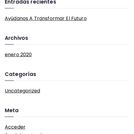
Entradas recientes
r
c
h
Ayúdanos A Transformar El Futuro
f
o
Archivos
r
:
enero 2020
Categorías
Uncategorized
Meta
Acceder