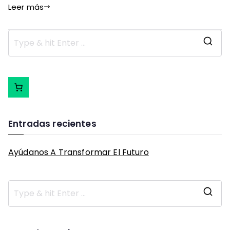
Leer más
S
e
a
r
c
h
f
Entradas recientes
o
r
Ayúdanos A Transformar El Futuro
:
S
e
a