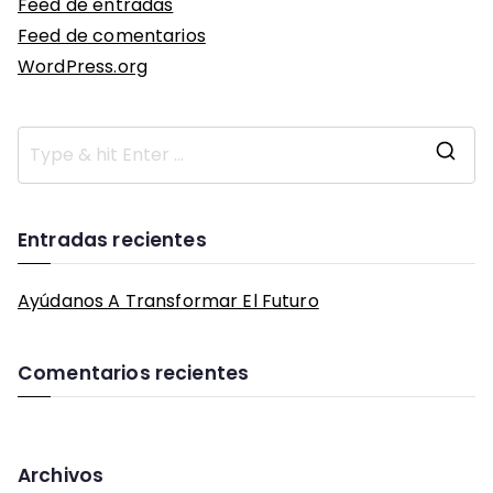
Feed de entradas
Feed de comentarios
WordPress.org
S
e
a
Entradas recientes
r
c
h
Ayúdanos A Transformar El Futuro
f
o
Comentarios recientes
r
:
Archivos