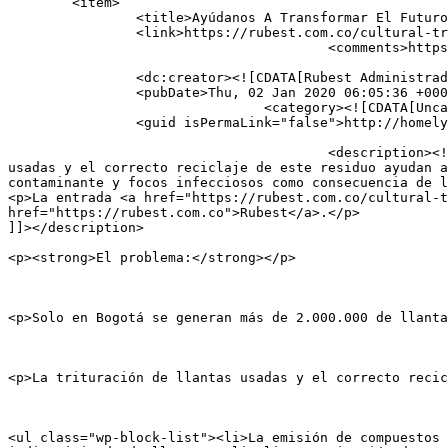
	<item>

		<title>Ayúdanos A Transformar El Futuro</title>

		<link>https://rubest.com.co/cultural-trip-historic-landmarks-of-nepal/</link>

					<comments>https://rubest.com.co/cultural-trip-historic-landmarks-of-nepal/#respond</comments>

		<dc:creator><![CDATA[Rubest Administrador]]></dc:creator>

		<pubDate>Thu, 02 Jan 2020 06:05:36 +0000</pubDate>

				<category><![CDATA[Uncategorized]]></category>

		<guid isPermaLink="false">http://homely-kouprey.w5.wpsandbox.pro/?p=282</guid>

					<description><![CDATA[<p>El problema: Solo en Bogotá se generan más de 2.000.000 de llantas al año. La trituración de llantas 
usadas y el correcto reciclaje de este residuo ayudan a
contaminante y focos infecciosos como consecuencia de l
<p>La entrada <a href="https://rubest.com.co/cultural-t
href="https://rubest.com.co">Rubest</a>.</p>

]]></description>

										<content:encode
<p><strong>El problema:</strong></p>

<p>Solo en Bogotá se generan más de 2.000.000 de llanta
<p>La trituración de llantas usadas y el correcto recic
<ul class="wp-block-list"><li>La emisión de compuestos 