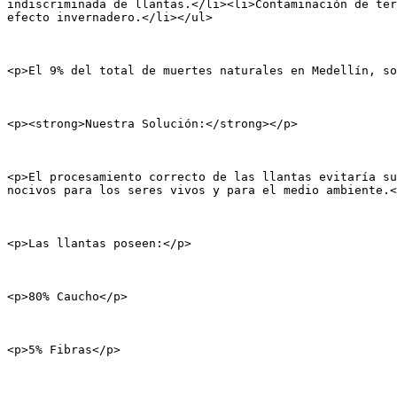
indiscriminada de llantas.</li><li>Contaminación de ter
efecto invernadero.</li></ul>

<p>El 9% del total de muertes naturales en Medellín, so
<p><strong>Nuestra Solución:</strong></p>

<p>El procesamiento correcto de las llantas evitaría su
nocivos para los seres vivos y para el medio ambiente.<
<p>Las llantas poseen:</p>

<p>80% Caucho</p>

<p>5% Fibras</p>
