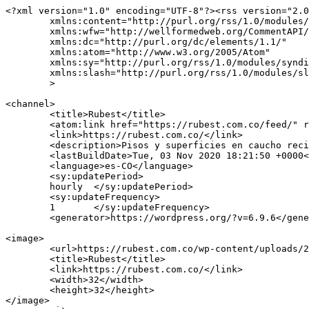
<?xml version="1.0" encoding="UTF-8"?><rss version="2.0
	xmlns:content="http://purl.org/rss/1.0/modules/content/"

	xmlns:wfw="http://wellformedweb.org/CommentAPI/"

	xmlns:dc="http://purl.org/dc/elements/1.1/"

	xmlns:atom="http://www.w3.org/2005/Atom"

	xmlns:sy="http://purl.org/rss/1.0/modules/syndication/"

	xmlns:slash="http://purl.org/rss/1.0/modules/slash/"

	>

<channel>

	<title>Rubest</title>

	<atom:link href="https://rubest.com.co/feed/" rel="self" type="application/rss+xml" />

	<link>https://rubest.com.co/</link>

	<description>Pisos y superficies en caucho reciclado</description>

	<lastBuildDate>Tue, 03 Nov 2020 18:21:50 +0000</lastBuildDate>

	<language>es-CO</language>

	<sy:updatePeriod>

	hourly	</sy:updatePeriod>

	<sy:updateFrequency>

	1	</sy:updateFrequency>

	<generator>https://wordpress.org/?v=6.9.6</generator>

<image>

	<url>https://rubest.com.co/wp-content/uploads/2020/01/cropped-0-favicon-min-32x32.png</url>

	<title>Rubest</title>

	<link>https://rubest.com.co/</link>

	<width>32</width>

	<height>32</height>

</image> 
