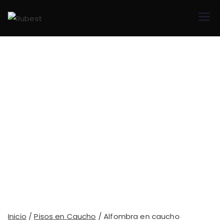
Saltar
al
Rube
Pisos y
contenido
superficies en
st
caucho
reciclado
Alfombra en caucho
Inicio
/
Pisos en Caucho
/ Alfombra en caucho