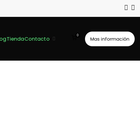
0
log
Tienda
Contacto
Mas información