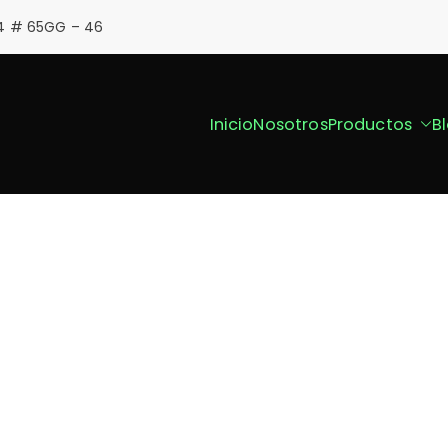
4 # 65GG – 46
Inicio
Nosotros
Productos
B
t
ies en caucho reciclado
Mobiliario