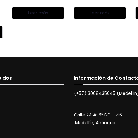
Leer más
Leer más
pidos
Información de Contact
(+57) 3008435045 (Medellín
Calle 24 # 65GG – 46
Medellín, Antioquia