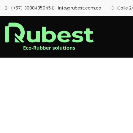
Saltar
(+57) 3008435045
info@rubest.com.co
Calle 2
al
contenido
Rubes
Pisos y superfic