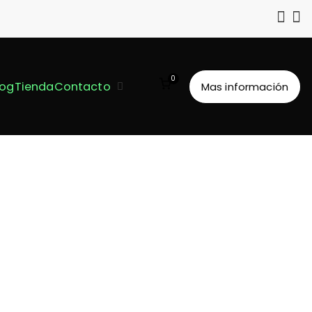
0
log
Tienda
Contacto
Mas información
Futuro