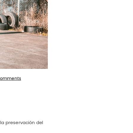
on
Comments
Ayúdanos
A
Transformar
El
Futuro
 la preservación del