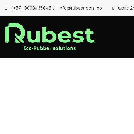
Skip
(+57) 3008435045
info@rubest.com.co
Calle 2
to
content
Rubes
Pisos y superfic
Ayúda