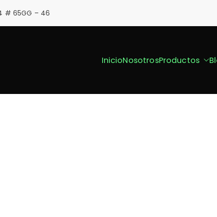
4 # 65GG – 46
Inicio
Nosotros
Productos
B
t
ies en caucho reciclado
nos A Transformar El 